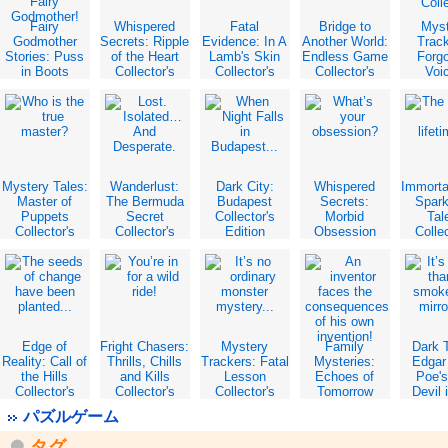
Fairy
Whispered
Fatal
Bridge to
Mys
Godmother
Secrets: Ripple
Evidence: In A
Another World:
Trac
Stories: Puss
of the Heart
Lamb's Skin
Endless Game
Forg
in Boots
Collector's
Collector's
Collector's
Voi
Collector's
Edition
Edition
Edition
Collec
Edition
Edit
Mystery Tales:
Wanderlust:
Dark City:
Whispered
Immorta
Master of
The Bermuda
Budapest
Secrets:
Spark
Puppets
Secret
Collector's
Morbid
Tal
Collector's
Collector's
Edition
Obsession
Collec
Edition
Edition
Collector's
Edit
Edition
Edge of
Fright Chasers:
Mystery
Family
Dark T
Reality: Call of
Thrills, Chills
Trackers: Fatal
Mysteries:
Edgar 
the Hills
and Kills
Lesson
Echoes of
Poe'
Collector's
Collector's
Collector's
Tomorrow
Devil 
Edition
Edition
Edition
Collector's
Bel
パズルゲーム
Edition
Collec
Edit
タグ