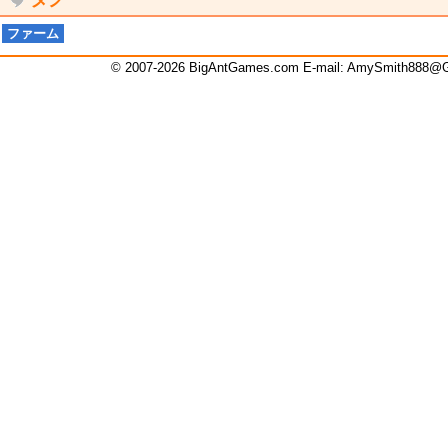
ファーム
© 2007-2026 BigAntGames.com E-mail:
AmySmith888@G