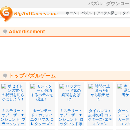
パズル
-
ダウンロー
ホーム
|
パズル
|
アイテム探し
|
タイ
Advertisement
トップパズルゲーム
ミステリー・
ホーンテッ
ミステリー・
タイムレス：
ダーク
オブ・ザ・エ
ド・ホテル：
オブ・ザ・エ
忘却の町 コレ
テージ
ンシェント: ブ
エクリプス コ
ンシェント: ロ
クターズ･エデ
ガーデ
ラックウォー
レクターズ・
ックウッド家
ィション
コレ
ターの呪い コ
エディション
の呪い コレク
ズ・エ