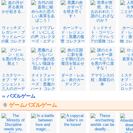
レクターズ・
ターズ・エデ
ョ
エディション
ィション
ウィッチズ・
シャドウプレ
ホーンテッ
ミッドナイ
ホー
レガシー：ブ
イ：いにしえ
ド・レジェン
ト・コーリン
ド・レ
ラッドムーン
の声 コレクタ
ド：黒鷹の復
グ：ヴァレリ
ド：過
の夜 コレクタ
ーズ・エディ
讐 コレクター
アの冒険 コレ
物 コ
ーズ・エディ
ション
ズ・エディシ
クターズ・エ
ズ・エ
ション
ョン
ディション
ョ
ミステリー・
ナイトフォー
ダーク・レル
アマランスの
ミステ
オブ・ザ・エ
ル・ミステリ
ム：炎のガー
杖：黒曜石の
オブ・
ンシェント：
ーズ：悪魔の
ディアン
本
ンシェ
三人のガーデ
ハート コレク
ロック
ィアン コレク
ターズ・エデ
家の
パズルゲーム
ターズ・エデ
ィション
ィション
ゲームパズルゲーム